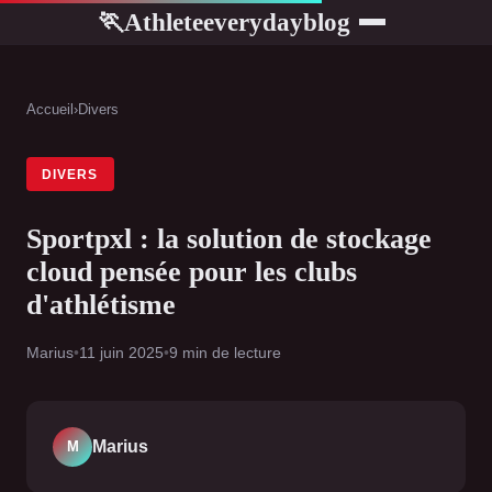
Athleteeverydayblog
🏃
Accueil
›
Divers
DIVERS
Sportpxl : la solution de stockage
cloud pensée pour les clubs
d'athlétisme
Marius
•
11 juin 2025
•
9 min de lecture
Marius
M